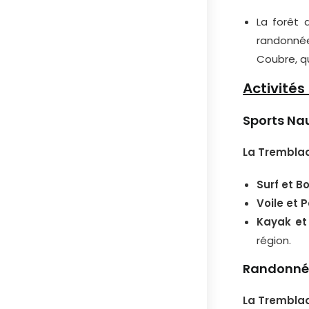
La forêt 
randonnée,
Coubre, qu
Activités 
Sports Na
La Trembla
Surf et 
Voile et 
Kayak et
région.
Randonnée
La Trembla