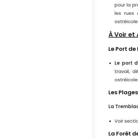
pour la p
les rues
ostréicole
À Voir et 
Le Port de
Le port 
travail, 
ostréicol
Les Plage
La Trembla
Voir sect
La Forêt d