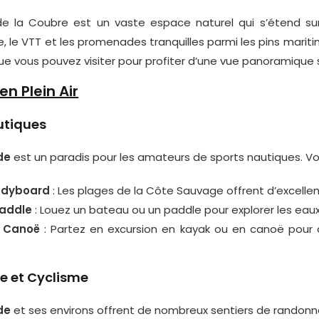
de la Coubre est un vaste espace naturel qui s’étend sur d
 le VTT et les promenades tranquilles parmi les pins mariti
e vous pouvez visiter pour profiter d’une vue panoramique s
en Plein Air
utiques
de
est un paradis pour les amateurs de sports nautiques. Voi
Bodyboard
: Les plages de la Côte Sauvage offrent d’excellent
Paddle
: Louez un bateau ou un paddle pour explorer les eaux
 Canoë
: Partez en excursion en kayak ou en canoë pour d
 et Cyclisme
de
et ses environs offrent de nombreux sentiers de randonné