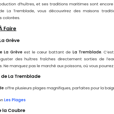
roduction d’huîtres, et ses traditions maritimes sont encor
 de La Tremblade, vous découvrirez des maisons traditi
s colorées.
À Faire
 La Grève
de La Grève
est le cœur battant de
La Tremblade
. C’es
déguster des huîtres fraîches directement sorties de l’
es. Ne manquez pas le marché aux poissons, où vous pourrez 
s de La Tremblade
de
offre plusieurs plages magnifiques, parfaites pour la bai
ion
Les Plages
e la Coubre