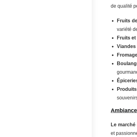
de qualité p
Fruits d
variété d
Fruits e
Viandes 
Fromages
Boulange
gourman
Épicerie
Produits
souvenir
Ambiance 
Le marché 
et passionné