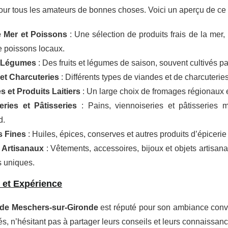
our tous les amateurs de bonnes choses. Voici un aperçu de ce q
e Mer et Poissons
: Une sélection de produits frais de la mer,
e poissons locaux.
t Légumes
: Des fruits et légumes de saison, souvent cultivés pa
et Charcuteries
: Différents types de viandes et de charcuteries
 et Produits Laitiers
: Un large choix de fromages régionaux et 
ries et Pâtisseries
: Pains, viennoiseries et pâtisseries m
d.
s Fines
: Huiles, épices, conserves et autres produits d’épicerie
 Artisanaux
: Vêtements, accessoires, bijoux et objets artisana
s uniques.
et Expérience
de Meschers-sur-Gironde
est réputé pour son ambiance convi
s, n’hésitant pas à partager leurs conseils et leurs connaissanc