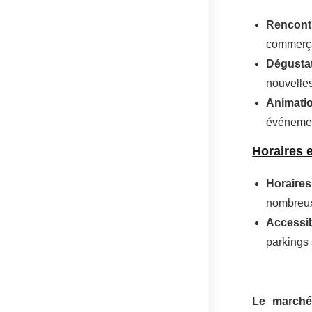
Rencont
commerçan
Dégusta
nouvelle
Animati
événement
Horaires e
Horaires
nombreux 
Accessib
parkings 
Le marché