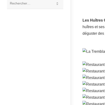
Rechercher
sur
ce
Les Huîtres
site
huîtres et se
déguster des 