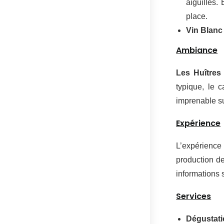
aiguilles.
place.
Vin Blanc
Ambiance
Les Huître
typique, le 
imprenable su
Expérience
L’expérienc
production de
informations s
Services
Dégustati