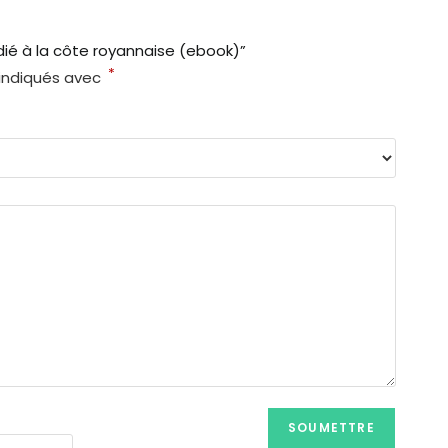
édié à la côte royannaise (ebook)”
*
 indiqués avec