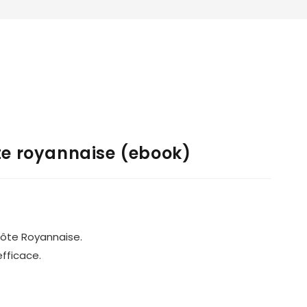
te royannaise (ebook)
Côte Royannaise.
fficace.