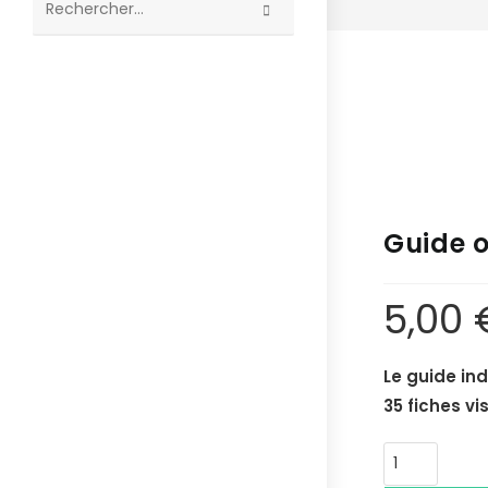
Rechercher
sur
ce
site
Guide o
5,00
Le guide in
35 fiches vi