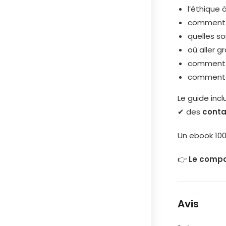
l’éthique à
comment i
quelles so
où aller g
comment 
comment p
Le guide inclu
✔ des
conta
Un ebook 100
👉
Le compa
Avis