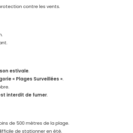
protection contre les vents.
n.
ant.
ison estivale
.
orie « Plages Surveillées »
.
obre.
est interdit de fumer
.
oins de 500 mètres de la plage.
ifficile de stationner en été.