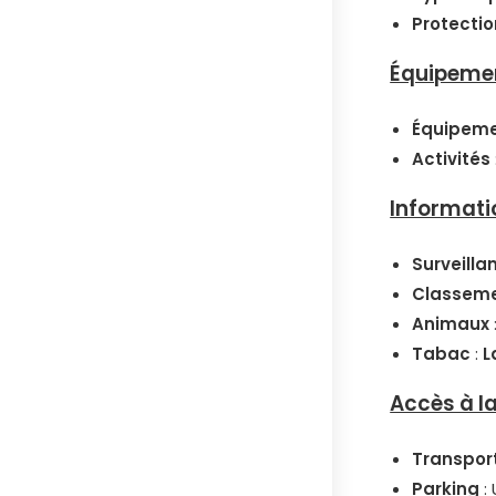
Protectio
Équipemen
Équipem
Activités
Informati
Surveilla
Classeme
Animaux
Tabac
:
L
Accès à l
Transpor
Parking
: 