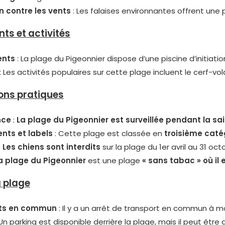
n contre les vents
: Les falaises environnantes offrent une 
ts et activités
ents
: La plage du Pigeonnier dispose d’une piscine d’initiatio
: Les activités populaires sur cette plage incluent le cerf-vol
ons pratiques
nce
:
La plage du Pigeonnier est surveillée pendant la sa
nts et labels
: Cette plage est classée en
troisième catég
:
Les chiens sont interdits
sur la plage du 1er avril au 31 oct
a plage du Pigeonnier
est une plage
« sans tabac » où il 
a plage
ts en commun
: Il y a un arrêt de transport en commun à m
Un parking est disponible derrière la plage, mais il peut être d