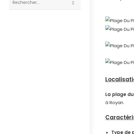
Rechercher
sur
ce
site
Localisat
La plage du
à Royan.
Caractéri
Type de 