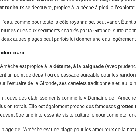
et rocheux
se découvre, propice à la pêche à pied, à l’explorat
l’eau, comme pour toute la côte royannaise, peut varier. Étant si
brunes dues aux sédiments charriés par la Gironde, surtout apr
e deux autres plages peut parfois lui donner une eau légèremen
t alentours
’Arnèche est propice à la
détente
, à la
baignade
(avec prudence
ent un point de départ ou de passage agréable pour les
randonn
ur l’estuaire de la Gironde, ses carrelets traditionnels et, au l
on trouve des établissements comme le « Domaine de l’Arnèche »
us en retrait. Elle est également proche des fameuses
grottes 
peuvent être une intéressante visite culturelle pour compléter un
plage de l’Arnèche est une plage pour les amoureux de la natu