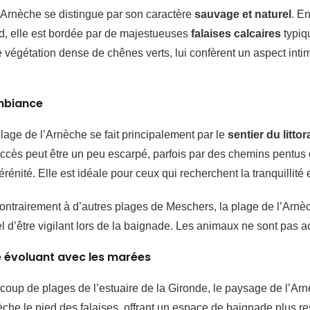
’Arnèche se distingue par son caractère
sauvage et naturel
. E
d, elle est bordée par de majestueuses
falaises calcaires
typiq
e végétation dense de chênes verts, lui confèrent un aspect intim
mbiance
plage de l’Arnèche se fait principalement par le
sentier du littor
accès peut être un peu escarpé, parfois par des chemins pentus 
érénité. Elle est idéale pour ceux qui recherchent la tranquillité
ntrairement à d’autres plages de Meschers, la plage de l’Arnè
l d’être vigilant lors de la baignade. Les animaux ne sont pas a
 évoluant avec les marées
p de plages de l’estuaire de la Gironde, le paysage de l’Arnè
lèche le pied des falaises, offrant un espace de baignade plus 