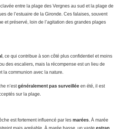
nclavée entre la plage des Vergnes au sud et la plage de
ues de l’estuaire de la Gironde. Ces falaises, souvent
e et préservé, loin de l’agitation des grandes plages
al
, ce qui contribue à son côté plus confidentiel et moins
ou des escaliers, mais la récompense est un lieu de
 et la communion avec la nature.
che n’est
généralement pas surveillée
en été, il est
cceptés sur la plage.
che est fortement influencé par les
marées
. À marée
restreint mais agréable. À marée basse, un vaste
estran