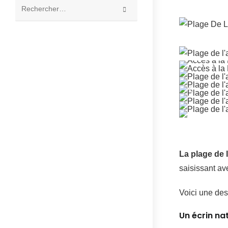
Rechercher
sur
ce
site
La plage de 
saisissant av
Voici une desc
Un écrin na