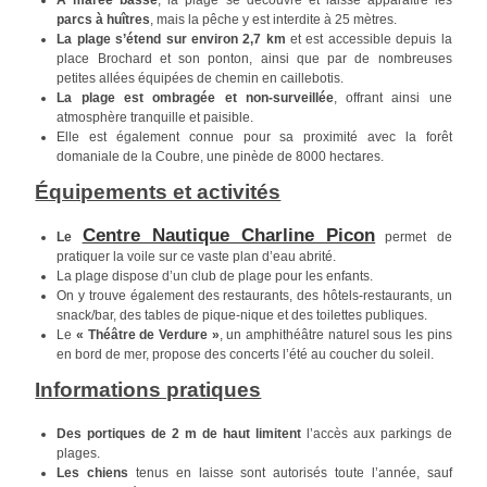
À marée basse
, la plage se découvre et laisse apparaître les
parcs à huîtres
, mais la pêche y est interdite à 25 mètres.
La plage s’étend sur environ 2,7 km
et est accessible depuis la
place Brochard et son ponton, ainsi que par de nombreuses
petites allées équipées de chemin en caillebotis.
La plage est ombragée et non-surveillée
, offrant ainsi une
atmosphère tranquille et paisible.
Elle est également connue pour sa proximité avec la forêt
domaniale de la Coubre, une pinède de 8000 hectares.
Équipements et activités
Centre Nautique Charline Picon
Le
permet de
pratiquer la voile sur ce vaste plan d’eau abrité.
La plage dispose d’un club de plage pour les enfants.
On y trouve également des restaurants, des hôtels-restaurants, un
snack/bar, des tables de pique-nique et des toilettes publiques.
Le
« Théâtre de Verdure »
, un amphithéâtre naturel sous les pins
en bord de mer, propose des concerts l’été au coucher du soleil.
Informations pratiques
Des portiques de 2 m de haut limitent
l’accès aux parkings de
plages.
Les chiens
tenus en laisse sont autorisés toute l’année, sauf