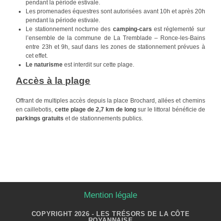
pendant la période estivale.
Les promenades équestres sont autorisées avant 10h et après 20h
pendant la période estivale.
Le stationnement nocturne des
camping-cars
est réglementé sur
l’ensemble de la commune de La Tremblade – Ronce-les-Bains
entre 23h et 9h, sauf dans les zones de stationnement prévues à
cet effet.
Le naturisme
est interdit sur cette plage.
Accès à la plage
Offrant de multiples accès depuis la place Brochard, allées et chemins
en caillebotis,
cette plage de 2,7 km de long
sur le littoral bénéficie de
parkings gratuits
et de stationnements publics.
Mention légale
COPYRIGHT 2026 - LES TRÉSORS DE LA CÔTE
ROYANNAISE