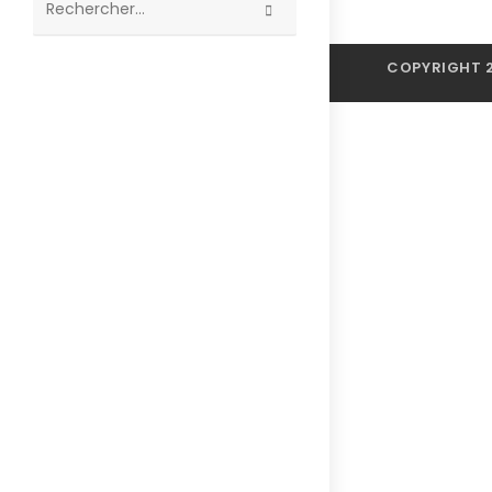
Rechercher
sur
COPYRIGHT 2
ce
site
×
×
Panier