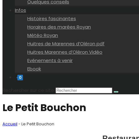
Quelques conseils
Infos
Histoires fascinantes
Horaires des marées Royan
Météo Royan
Huitres de Marennes d’Oléron pdf
Huitres Marennes d’Oléron Vidéo
Evénements à venir
Ebook
0
Rechercher sur ce site
Le Petit Bouchon
Accueil
-
Le Petit Bouchon
Restauran