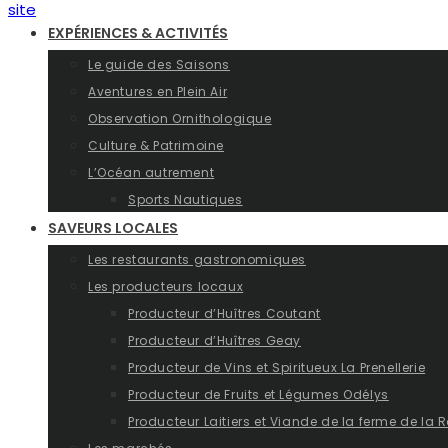
EXPÉRIENCES & ACTIVITÉS
Le guide des Saisons
Aventures en Plein Air
Observation Ornithologique
Culture & Patrimoine
L’Océan autrement
Sports Nautiques
SAVEURS LOCALES
Les restaurants gastronomiques
Les producteurs locaux
Producteur d’Huîtres Coutant
Producteur d’Huîtres Geay
Producteur de Vins et Spiritueux La Prenellerie
Producteur de Fruits et Légumes Odélys
Producteur Laitiers et Viande de la ferme de la R