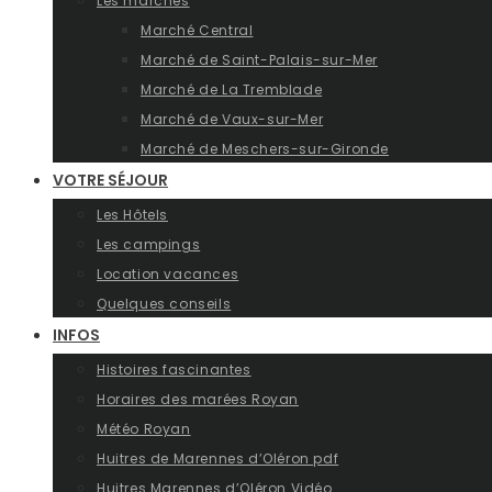
Les marchés
Marché Central
Marché de Saint-Palais-sur-Mer
Marché de La Tremblade
Marché de Vaux-sur-Mer
Marché de Meschers-sur-Gironde
VOTRE SÉJOUR
Les Hôtels
Les campings
Location vacances
Quelques conseils
INFOS
Histoires fascinantes
Horaires des marées Royan
Météo Royan
Huitres de Marennes d’Oléron pdf
Huitres Marennes d’Oléron Vidéo