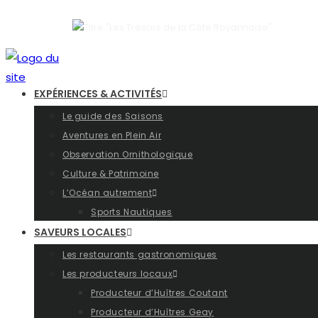
EXPÉRIENCES & ACTIVITÉS
Le guide des Saisons
Aventures en Plein Air
Observation Ornithologique
Culture & Patrimoine
L’Océan autrement
Sports Nautiques
SAVEURS LOCALES
Les restaurants gastronomiques
Les producteurs locaux
Producteur d’Huîtres Coutant
Producteur d’Huîtres Geay