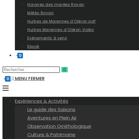
Horaires des marées Royan
Météo Royan
Huitres de Marennes d’Oléron pdf
Huitres Marennes d’Oléron Vidéo
Evénements à venir
Ebook
0
MENU
FERMER
0
Expériences & Activités
Le guide des Saisons
Aventures en Plein Air
Observation Ornithologique
Culture & Patrimoine