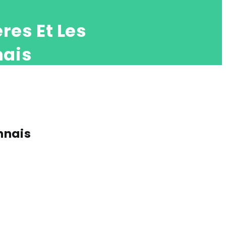
res Et Les
nais
nnais