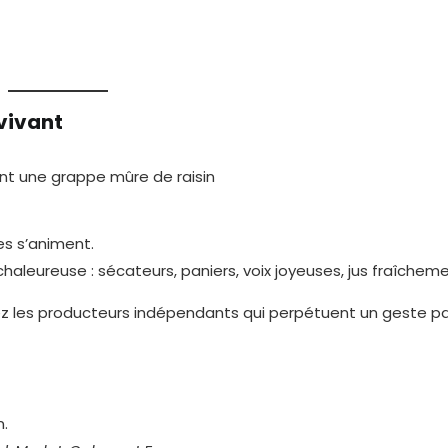
vivant
es s’animent.
aleureuse : sécateurs, paniers, voix joyeuses, jus fraîchem
ez les producteurs indépendants qui perpétuent un geste pa
n.