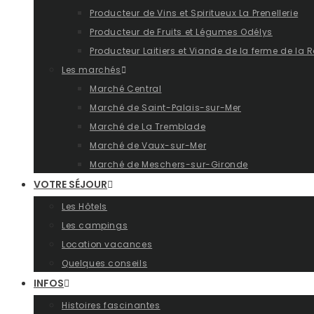
Producteur de Vins et Spiritueux La Prenellerie
Producteur de Fruits et Légumes Odélys
Producteur Laitiers et Viande de la ferme de la R
Les marchés
Marché Central
Marché de Saint-Palais-sur-Mer
Marché de La Tremblade
Marché de Vaux-sur-Mer
Marché de Meschers-sur-Gironde
VOTRE SÉJOUR
Les Hôtels
Les campings
Location vacances
Quelques conseils
INFOS
Histoires fascinantes