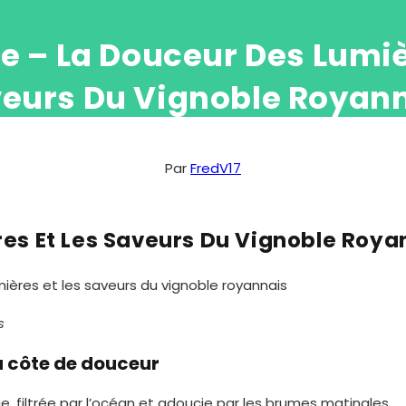
 – La Douceur Des Lumiè
eurs Du Vignoble Royan
Par
FredV17
es Et Les Saveurs Du Vignoble Roya
s
a côte de douceur
e, filtrée par l’océan et adoucie par les brumes matinales.