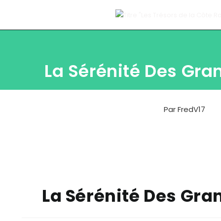
La Sérénité Des Gr
Par
FredV17
La Sérénité Des Gr