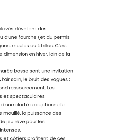
élevés dévoilent des
u d’une fourche (et du permis
ues, moules ou étrilles. C’est
 dimension en hiver, loin de la
arée basse sont une invitation
’air salin, le bruit des vagues :
fond ressourcement. Les
 et spectaculaires.
 d’une clarté exceptionnelle.
le mouillé, la puissance des
de jeu rêvé pour les
intenses.
 et côtiers profitent de ces