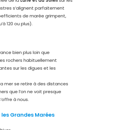
inée de la
Lune et du Soleil
sur les
astres s’alignent parfaitement
coefficients de marée grimpent,
à 120 ou plus).
ance bien plus loin que
les rochers habituellement
tes sur les digues et les
 la mer se retire à des distances
hers que l’on ne voit presque
offre à nous.
r les Grandes Marées