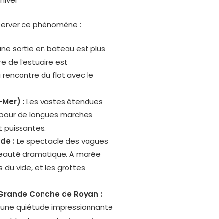
bserver ce phénomène :
une sortie en bateau est plus
re de l’estuaire est
rencontre du flot avec le
-Mer) :
Les vastes étendues
es pour de longues marches
t puissantes.
de :
Le spectacle des vagues
 beauté dramatique. À marée
du vide, et les grottes
Grande Conche de Royan :
t une quiétude impressionnante