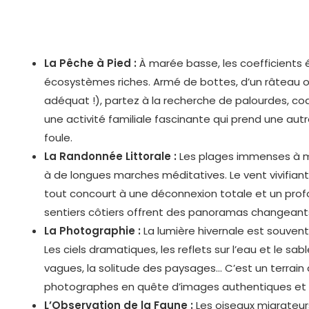
La Pêche à Pied :
À marée basse, les coefficients 
écosystèmes riches. Armé de bottes, d’un râteau o
adéquat !), partez à la recherche de palourdes, coq
une activité familiale fascinante qui prend une autre
foule.
La Randonnée Littorale :
Les plages immenses à m
à de longues marches méditatives. Le vent vivifiant, l
tout concourt à une déconnexion totale et un pro
sentiers côtiers offrent des panoramas changeants
La Photographie :
La lumière hivernale est souvent
Les ciels dramatiques, les reflets sur l’eau et le sab
vagues, la solitude des paysages… C’est un terrain 
photographes en quête d’images authentiques et 
L’Observation de la Faune :
Les oiseaux migrateurs