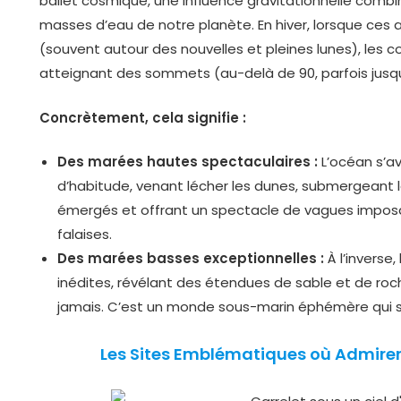
ballet cosmique, une influence gravitationnelle comb
masses d’eau de notre planète. En hiver, lorsque ces 
(souvent autour des nouvelles et pleines lunes), les 
atteignant des sommets (au-delà de 90, parfois jusqu’
Concrètement, cela signifie :
Des marées hautes spectaculaires :
L’océan s’av
d’habitude, venant lécher les dunes, submergeant 
émergés et offrant un spectacle de vagues imposan
falaises.
Des marées basses exceptionnelles :
À l’inverse,
inédites, révélant des étendues de sable et de roc
jamais. C’est un monde sous-marin éphémère qui s’
Les Sites Emblématiques où Admire