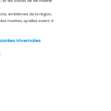
, et les traces de vie marine
lotis, emblèmes de la région,
des marées, qu’elles soient à
 Marées Hivernales